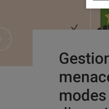
Gestio
menace
modes d