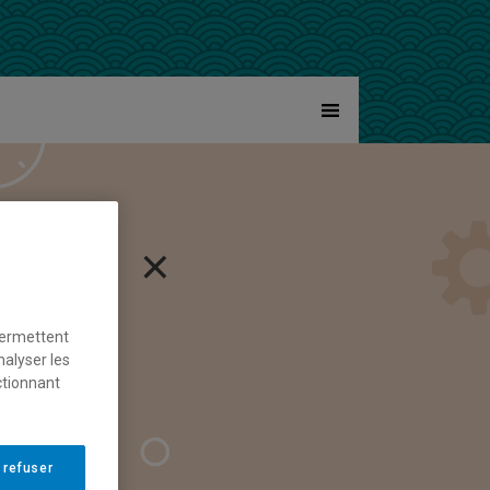
Menu
permettent
nalyser les
ctionnant
 refuser