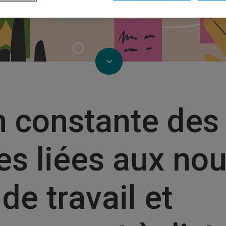
n constante des
s liées aux no
e travail et