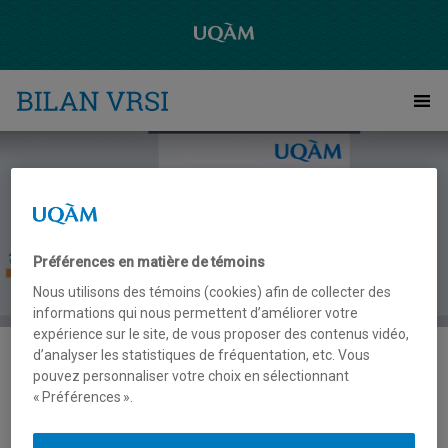
Raccourci vers le contenu
Raccourci vers le menu principal
Raccourci vers la recherche
Raccourci vers le contenu
Raccourci vers le menu principal
Raccourci vers la recherche
Me
Préférences en matière de témoins
Nous utilisons des témoins (cookies) afin de collecter des
informations qui nous permettent d’améliorer votre
expérience sur le site, de vous proposer des contenus vidéo,
d’analyser les statistiques de fréquentation, etc. Vous
pouvez personnaliser votre choix en sélectionnant
Formation en ligne
« Préférences ».
asynchrone pour les