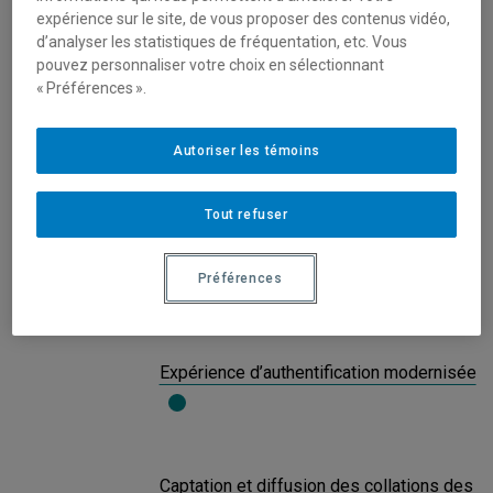
expérience sur le site, de vous proposer des contenus vidéo,
Une plateforme de virtualisation remise à
d’analyser les statistiques de fréquentation, etc. Vous
niveau
pouvez personnaliser votre choix en sélectionnant
« Préférences ».
MOODLE, une plateforme mise à jour en
Autoriser les témoins
continu !
Tout refuser
Modernisation de la solution antipourriel
Préférences
et renforcement de la cybersécurité
Expérience d’authentification modernisée
Captation et diffusion des collations des