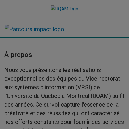
Raccourci vers le contenu
Raccourci vers le menu principal
Raccourci vers la recherche
Raccourci vers le contenu
Raccourci vers le menu principal
Raccourci vers la recherche
Me
À propos
Nous vous présentons les réalisations
exceptionnelles des équipes du Vice-rectorat
aux systèmes d'information (VRSI) de
l'Université du Québec à Montréal (UQAM) au fil
des années. Ce survol capture l'essence de la
créativité et des réussites qui ont caractérisé
nos efforts constants pour fournir des services